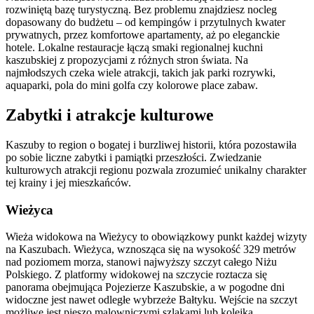
rozwiniętą bazę turystyczną. Bez problemu znajdziesz nocleg
dopasowany do budżetu – od kempingów i przytulnych kwater
prywatnych, przez komfortowe apartamenty, aż po eleganckie
hotele. Lokalne restauracje łączą smaki regionalnej kuchni
kaszubskiej z propozycjami z różnych stron świata. Na
najmłodszych czeka wiele atrakcji, takich jak parki rozrywki,
aquaparki, pola do mini golfa czy kolorowe place zabaw.
Zabytki i atrakcje kulturowe
Kaszuby to region o bogatej i burzliwej historii, która pozostawiła
po sobie liczne zabytki i pamiątki przeszłości. Zwiedzanie
kulturowych atrakcji regionu pozwala zrozumieć unikalny charakter
tej krainy i jej mieszkańców.
Wieżyca
Wieża widokowa na Wieżycy to obowiązkowy punkt każdej wizyty
na Kaszubach. Wieżyca, wznosząca się na wysokość 329 metrów
nad poziomem morza, stanowi najwyższy szczyt całego Niżu
Polskiego. Z platformy widokowej na szczycie roztacza się
panorama obejmująca Pojezierze Kaszubskie, a w pogodne dni
widoczne jest nawet odległe wybrzeże Bałtyku. Wejście na szczyt
możliwe jest pieszo malowniczymi szlakami lub kolejką