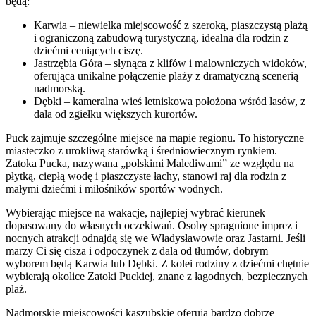
będą:
Karwia – niewielka miejscowość z szeroką, piaszczystą plażą
i ograniczoną zabudową turystyczną, idealna dla rodzin z
dziećmi ceniących ciszę.
Jastrzębia Góra – słynąca z klifów i malowniczych widoków,
oferująca unikalne połączenie plaży z dramatyczną scenerią
nadmorską.
Dębki – kameralna wieś letniskowa położona wśród lasów, z
dala od zgiełku większych kurortów.
Puck zajmuje szczególne miejsce na mapie regionu. To historyczne
miasteczko z urokliwą starówką i średniowiecznym rynkiem.
Zatoka Pucka, nazywana „polskimi Malediwami” ze względu na
płytką, ciepłą wodę i piaszczyste łachy, stanowi raj dla rodzin z
małymi dziećmi i miłośników sportów wodnych.
Wybierając miejsce na wakacje, najlepiej wybrać kierunek
dopasowany do własnych oczekiwań. Osoby spragnione imprez i
nocnych atrakcji odnajdą się we Władysławowie oraz Jastarni. Jeśli
marzy Ci się cisza i odpoczynek z dala od tłumów, dobrym
wyborem będą Karwia lub Dębki. Z kolei rodziny z dziećmi chętnie
wybierają okolice Zatoki Puckiej, znane z łagodnych, bezpiecznych
plaż.
Nadmorskie miejscowości kaszubskie oferują bardzo dobrze