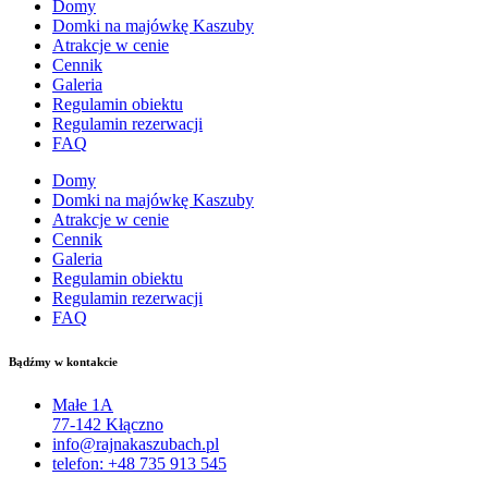
Domy
Domki na majówkę Kaszuby
Atrakcje w cenie
Cennik
Galeria
Regulamin obiektu
Regulamin rezerwacji
FAQ
Domy
Domki na majówkę Kaszuby
Atrakcje w cenie
Cennik
Galeria
Regulamin obiektu
Regulamin rezerwacji
FAQ
Bądźmy w kontakcie
Małe 1A
77-142 Kłączno
info@rajnakaszubach.pl
telefon: +48 735 913 545