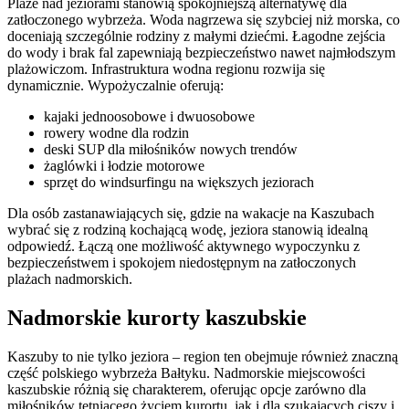
Plaże nad jeziorami stanowią spokojniejszą alternatywę dla
zatłoczonego wybrzeża. Woda nagrzewa się szybciej niż morska, co
doceniają szczególnie rodziny z małymi dziećmi. Łagodne zejścia
do wody i brak fal zapewniają bezpieczeństwo nawet najmłodszym
plażowiczom. Infrastruktura wodna regionu rozwija się
dynamicznie. Wypożyczalnie oferują:
kajaki jednoosobowe i dwuosobowe
rowery wodne dla rodzin
deski SUP dla miłośników nowych trendów
żaglówki i łodzie motorowe
sprzęt do windsurfingu na większych jeziorach
Dla osób zastanawiających się, gdzie na wakacje na Kaszubach
wybrać się z rodziną kochającą wodę, jeziora stanowią idealną
odpowiedź. Łączą one możliwość aktywnego wypoczynku z
bezpieczeństwem i spokojem niedostępnym na zatłoczonych
plażach nadmorskich.
Nadmorskie kurorty kaszubskie
Kaszuby to nie tylko jeziora – region ten obejmuje również znaczną
część polskiego wybrzeża Bałtyku. Nadmorskie miejscowości
kaszubskie różnią się charakterem, oferując opcje zarówno dla
miłośników tętniącego życiem kurortu, jak i dla szukających ciszy i