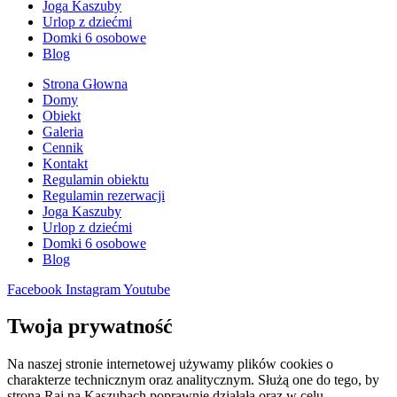
Joga Kaszuby
Urlop z dziećmi
Domki 6 osobowe
Blog
Strona Głowna
Domy
Obiekt
Galeria
Cennik
Kontakt
Regulamin obiektu
Regulamin rezerwacji
Joga Kaszuby
Urlop z dziećmi
Domki 6 osobowe
Blog
Facebook
Instagram
Youtube
Twoja prywatność
Na naszej stronie internetowej używamy plików cookies o
charakterze technicznym oraz analitycznym. Służą one do tego, by
strona Raj na Kaszubach poprawnie działała oraz w celu