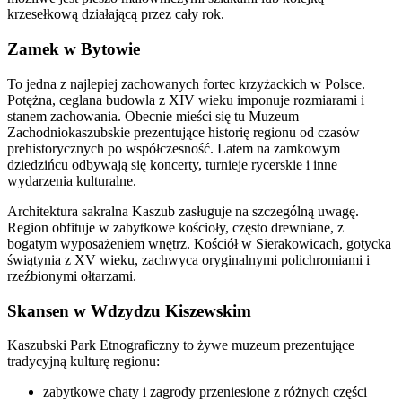
krzesełkową działającą przez cały rok.
Zamek w Bytowie
To jedna z najlepiej zachowanych fortec krzyżackich w Polsce.
Potężna, ceglana budowla z XIV wieku imponuje rozmiarami i
stanem zachowania. Obecnie mieści się tu Muzeum
Zachodniokaszubskie prezentujące historię regionu od czasów
prehistorycznych po współczesność. Latem na zamkowym
dziedzińcu odbywają się koncerty, turnieje rycerskie i inne
wydarzenia kulturalne.
Architektura sakralna Kaszub zasługuje na szczególną uwagę.
Region obfituje w zabytkowe kościoły, często drewniane, z
bogatym wyposażeniem wnętrz. Kościół w Sierakowicach, gotycka
świątynia z XV wieku, zachwyca oryginalnymi polichromiami i
rzeźbionymi ołtarzami.
Skansen w Wdzydzu Kiszewskim
Kaszubski Park Etnograficzny to żywe muzeum prezentujące
tradycyjną kulturę regionu:
zabytkowe chaty i zagrody przeniesione z różnych części