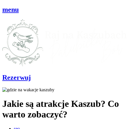
Przejdź
menu
do
treści
Rezerwuj
Jakie są atrakcje Kaszub? Co
warto zobaczyć?
seo