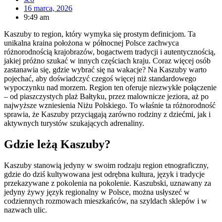
16 marca, 2026
9:49 am
Kaszuby to region, który wymyka się prostym definicjom. Ta
unikalna kraina położona w północnej Polsce zachwyca
różnorodnością krajobrazów, bogactwem tradycji i autentycznością,
jakiej próżno szukać w innych częściach kraju. Coraz więcej osób
zastanawia się, gdzie wybrać się na wakacje? Na Kaszuby warto
pojechać, aby doświadczyć czegoś więcej niż standardowego
wypoczynku nad morzem. Region ten oferuje niezwykłe połączenie
– od piaszczystych plaż Bałtyku, przez malownicze jeziora, aż po
najwyższe wzniesienia Niżu Polskiego. To właśnie ta różnorodność
sprawia, że Kaszuby przyciągają zarówno rodziny z dziećmi, jak i
aktywnych turystów szukających adrenaliny.
Gdzie leżą Kaszuby?
Kaszuby stanowią jedyny w swoim rodzaju region etnograficzny,
gdzie do dziś kultywowana jest odrębna kultura, język i tradycje
przekazywane z pokolenia na pokolenie. Kaszubski, uznawany za
jedyny żywy język regionalny w Polsce, można usłyszeć w
codziennych rozmowach mieszkańców, na szyldach sklepów i w
nazwach ulic.