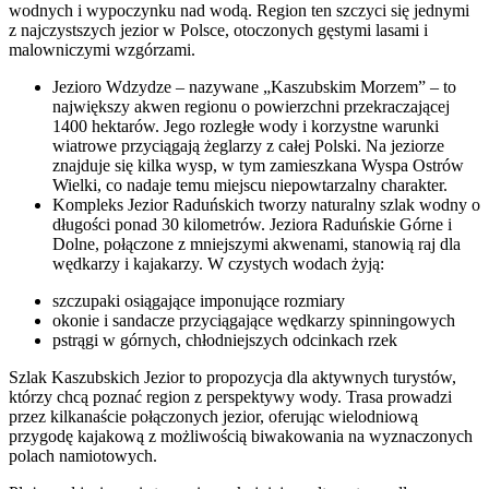
wodnych i wypoczynku nad wodą. Region ten szczyci się jednymi
z najczystszych jezior w Polsce, otoczonych gęstymi lasami i
malowniczymi wzgórzami.
Jezioro Wdzydze – nazywane „Kaszubskim Morzem” – to
największy akwen regionu o powierzchni przekraczającej
1400 hektarów. Jego rozległe wody i korzystne warunki
wiatrowe przyciągają żeglarzy z całej Polski. Na jeziorze
znajduje się kilka wysp, w tym zamieszkana Wyspa Ostrów
Wielki, co nadaje temu miejscu niepowtarzalny charakter.
Kompleks Jezior Raduńskich tworzy naturalny szlak wodny o
długości ponad 30 kilometrów. Jeziora Raduńskie Górne i
Dolne, połączone z mniejszymi akwenami, stanowią raj dla
wędkarzy i kajakarzy. W czystych wodach żyją:
szczupaki osiągające imponujące rozmiary
okonie i sandacze przyciągające wędkarzy spinningowych
pstrągi w górnych, chłodniejszych odcinkach rzek
Szlak Kaszubskich Jezior to propozycja dla aktywnych turystów,
którzy chcą poznać region z perspektywy wody. Trasa prowadzi
przez kilkanaście połączonych jezior, oferując wielodniową
przygodę kajakową z możliwością biwakowania na wyznaczonych
polach namiotowych.