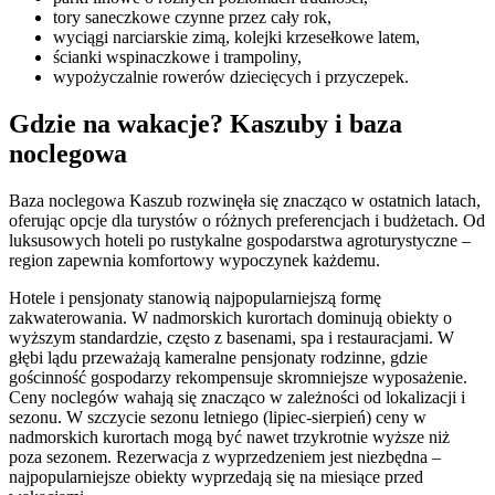
tory saneczkowe czynne przez cały rok,
wyciągi narciarskie zimą, kolejki krzesełkowe latem,
ścianki wspinaczkowe i trampoliny,
wypożyczalnie rowerów dziecięcych i przyczepek.
Gdzie na wakacje? Kaszuby i baza
noclegowa
Baza noclegowa Kaszub rozwinęła się znacząco w ostatnich latach,
oferując opcje dla turystów o różnych preferencjach i budżetach. Od
luksusowych hoteli po rustykalne gospodarstwa agroturystyczne –
region zapewnia komfortowy wypoczynek każdemu.
Hotele i pensjonaty stanowią najpopularniejszą formę
zakwaterowania. W nadmorskich kurortach dominują obiekty o
wyższym standardzie, często z basenami, spa i restauracjami. W
głębi lądu przeważają kameralne pensjonaty rodzinne, gdzie
gościnność gospodarzy rekompensuje skromniejsze wyposażenie.
Ceny noclegów wahają się znacząco w zależności od lokalizacji i
sezonu. W szczycie sezonu letniego (lipiec-sierpień) ceny w
nadmorskich kurortach mogą być nawet trzykrotnie wyższe niż
poza sezonem. Rezerwacja z wyprzedzeniem jest niezbędna –
najpopularniejsze obiekty wyprzedają się na miesiące przed