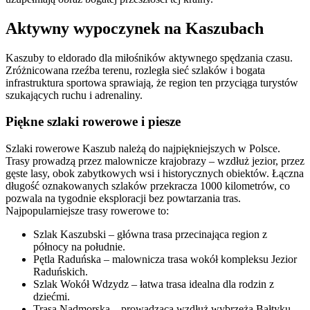
Aktywny wypoczynek na Kaszubach
Kaszuby to eldorado dla miłośników aktywnego spędzania czasu.
Zróżnicowana rzeźba terenu, rozległa sieć szlaków i bogata
infrastruktura sportowa sprawiają, że region ten przyciąga turystów
szukających ruchu i adrenaliny.
Piękne szlaki rowerowe i piesze
Szlaki rowerowe Kaszub należą do najpiękniejszych w Polsce.
Trasy prowadzą przez malownicze krajobrazy – wzdłuż jezior, przez
gęste lasy, obok zabytkowych wsi i historycznych obiektów. Łączna
długość oznakowanych szlaków przekracza 1000 kilometrów, co
pozwala na tygodnie eksploracji bez powtarzania tras.
Najpopularniejsze trasy rowerowe to:
Szlak Kaszubski – główna trasa przecinająca region z
północy na południe.
Pętla Raduńska – malownicza trasa wokół kompleksu Jezior
Raduńskich.
Szlak Wokół Wdzydz – łatwa trasa idealna dla rodzin z
dziećmi.
Trasa Nadmorska – prowadząca wzdłuż wybrzeża Bałtyku.