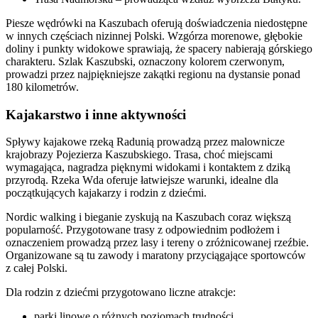
Piesze wędrówki na Kaszubach oferują doświadczenia niedostępne
w innych częściach nizinnej Polski. Wzgórza morenowe, głębokie
doliny i punkty widokowe sprawiają, że spacery nabierają górskiego
charakteru. Szlak Kaszubski, oznaczony kolorem czerwonym,
prowadzi przez najpiękniejsze zakątki regionu na dystansie ponad
180 kilometrów.
Kajakarstwo i inne aktywności
Spływy kajakowe rzeką Radunią prowadzą przez malownicze
krajobrazy Pojezierza Kaszubskiego. Trasa, choć miejscami
wymagająca, nagradza pięknymi widokami i kontaktem z dziką
przyrodą. Rzeka Wda oferuje łatwiejsze warunki, idealne dla
początkujących kajakarzy i rodzin z dziećmi.
Nordic walking i bieganie zyskują na Kaszubach coraz większą
popularność. Przygotowane trasy z odpowiednim podłożem i
oznaczeniem prowadzą przez lasy i tereny o zróżnicowanej rzeźbie.
Organizowane są tu zawody i maratony przyciągające sportowców
z całej Polski.
Dla rodzin z dziećmi przygotowano liczne atrakcje:
parki linowe o różnych poziomach trudności,