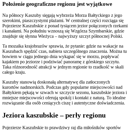
Położenie geograficzne regionu jest wyjątkowe
Na północy Kaszuby sięgają wybrzeża Morza Bałtyckiego z jego
szerokimi, piaszczystymi plażami. W centralnej części rozciąga się
Pojezierze Kaszubskie z ponad tysiącem jezior połączonych rzekami
i kanałami. Na południu wznoszą się Wzgórza Szymbarskie, gdzie
znajduje się słynna Wieżyca – najwyższy szczyt północnej Polski.
Ta mozaika krajobrazów sprawia, że pytanie: gdzie na wakacje na
Kaszubach spędzić czas, nabiera szczególnego znaczenia. Można tu
bowiem w ciągu jednego dnia wykąpać się w morzu, popływać
kajakiem po jeziorze i podziwiać panoramę z górskiego szczytu.
Taka różnorodność atrakcji w jednym regionie to rzadkość w skali
całego kraju.
Kaszuby stanowią doskonałą alternatywę dla zatłoczonych
kurortów nadmorskich. Podczas gdy popularne miejscowości nad
Bałtykiem pękają w szwach w szczycie sezonu, kaszubskie jeziora i
mniejsze miejscowości oferują spokój i kontakt z naturą. To idealne
rozwiązanie dla osób ceniących ciszę i autentyczne doświadczenia.
Jeziora kaszubskie – perły regionu
Pojezierze Kaszubskie to prawdziwy raj dla miłośników sportów