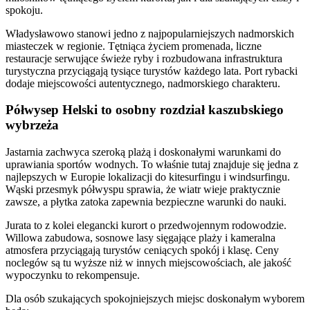
spokoju.
Władysławowo stanowi jedno z najpopularniejszych nadmorskich
miasteczek w regionie. Tętniąca życiem promenada, liczne
restauracje serwujące świeże ryby i rozbudowana infrastruktura
turystyczna przyciągają tysiące turystów każdego lata. Port rybacki
dodaje miejscowości autentycznego, nadmorskiego charakteru.
Półwysep Helski to osobny rozdział kaszubskiego
wybrzeża
Jastarnia zachwyca szeroką plażą i doskonałymi warunkami do
uprawiania sportów wodnych. To właśnie tutaj znajduje się jedna z
najlepszych w Europie lokalizacji do kitesurfingu i windsurfingu.
Wąski przesmyk półwyspu sprawia, że wiatr wieje praktycznie
zawsze, a płytka zatoka zapewnia bezpieczne warunki do nauki.
Jurata to z kolei elegancki kurort o przedwojennym rodowodzie.
Willowa zabudowa, sosnowe lasy sięgające plaży i kameralna
atmosfera przyciągają turystów ceniących spokój i klasę. Ceny
noclegów są tu wyższe niż w innych miejscowościach, ale jakość
wypoczynku to rekompensuje.
Dla osób szukających spokojniejszych miejsc doskonałym wyborem