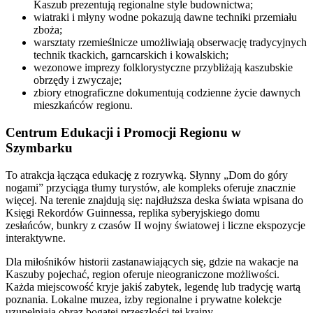
Kaszub prezentują regionalne style budownictwa;
wiatraki i młyny wodne pokazują dawne techniki przemiału
zboża;
warsztaty rzemieślnicze umożliwiają obserwację tradycyjnych
technik tkackich, garncarskich i kowalskich;
wezonowe imprezy folklorystyczne przybliżają kaszubskie
obrzędy i zwyczaje;
zbiory etnograficzne dokumentują codzienne życie dawnych
mieszkańców regionu.
Centrum Edukacji i Promocji Regionu w
Szymbarku
To atrakcja łącząca edukację z rozrywką. Słynny „Dom do góry
nogami” przyciąga tłumy turystów, ale kompleks oferuje znacznie
więcej. Na terenie znajdują się: najdłuższa deska świata wpisana do
Księgi Rekordów Guinnessa, replika syberyjskiego domu
zesłańców, bunkry z czasów II wojny światowej i liczne ekspozycje
interaktywne.
Dla miłośników historii zastanawiających się, gdzie na wakacje na
Kaszuby pojechać, region oferuje nieograniczone możliwości.
Każda miejscowość kryje jakiś zabytek, legendę lub tradycję wartą
poznania. Lokalne muzea, izby regionalne i prywatne kolekcje
uzupełniają obraz bogatej przeszłości tej krainy.