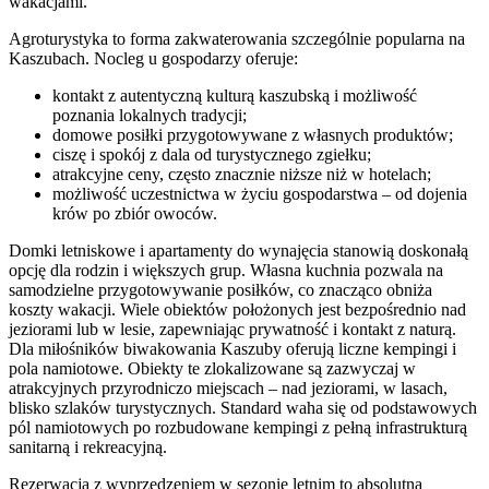
wakacjami.
Agroturystyka to forma zakwaterowania szczególnie popularna na
Kaszubach. Nocleg u gospodarzy oferuje:
kontakt z autentyczną kulturą kaszubską i możliwość
poznania lokalnych tradycji;
domowe posiłki przygotowywane z własnych produktów;
ciszę i spokój z dala od turystycznego zgiełku;
atrakcyjne ceny, często znacznie niższe niż w hotelach;
możliwość uczestnictwa w życiu gospodarstwa – od dojenia
krów po zbiór owoców.
Domki letniskowe i apartamenty do wynajęcia stanowią doskonałą
opcję dla rodzin i większych grup. Własna kuchnia pozwala na
samodzielne przygotowywanie posiłków, co znacząco obniża
koszty wakacji. Wiele obiektów położonych jest bezpośrednio nad
jeziorami lub w lesie, zapewniając prywatność i kontakt z naturą.
Dla miłośników biwakowania Kaszuby oferują liczne kempingi i
pola namiotowe. Obiekty te zlokalizowane są zazwyczaj w
atrakcyjnych przyrodniczo miejscach – nad jeziorami, w lasach,
blisko szlaków turystycznych. Standard waha się od podstawowych
pól namiotowych po rozbudowane kempingi z pełną infrastrukturą
sanitarną i rekreacyjną.
Rezerwacja z wyprzedzeniem w sezonie letnim to absolutna