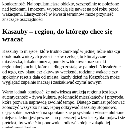
konieczność. Najpopularniejsze obiekty, szczególnie te położone
nad jeziorami i morzem, wyprzedają się nawet na pół roku przed
wakacjami. Elastyczność w kwestii terminów może przynieść
znaczące oszczędności.
Kaszuby – region, do którego chce się
wracać
Kaszuby to miejsce, które trudno zamknąć w jednej liście atrakcji –
obok malowniczych jezior i lasów czekają tu klimatyczne
miasteczka, lokalne muzea, punkty widokowe oraz smaki
regionalnej kuchni, które na długo zostają w pamięci. Niezależnie
od tego, czy planujesz aktywny weekend, rodzinne wakacje czy
spokojny reset z dala od miasta, każdy dzień na Kaszubach może
wyglądać zupełnie inaczej i zaskakiwać czymś nowym.
Warto jednak pamiętać, że największą atrakcją regionu jest jego
autentyczność – żywa kultura, gościnność mieszkańców i przyroda,
która pozwala naprawdę zwolnić tempo. Dlatego zamiast próbować
zobaczyć wszystko naraz, lepiej odkrywać Kaszuby stopniowo,
dając sobie przestrzeń na spontaniczne przystanki i własne ulubione
miejsca. Jedno jest pewne – po pierwszej wizycie szybko pojawi się
pretekst, by wrócić tu ponownie i odkryć kolejne zakątki tej
wyjątkowej krainy.